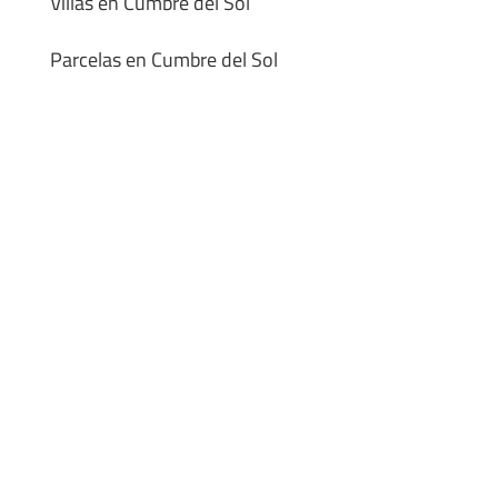
Villas en Cumbre del Sol
Parcelas en Cumbre del Sol
¿Buscas una propiedad en
Cumbre del Sol? Te ayudamos
Si estás valorando comprar una
vivienda en Cumbre del Sol
o
comprar vivienda en Benitachell
, en Cumbre del Sol Pre-
Owned te ofrecemos un trato cercano y asesoramiento
adaptado a tu situación. Podemos ayudarte a resolver dudas,
ampliar información o concertar una primera visita sin