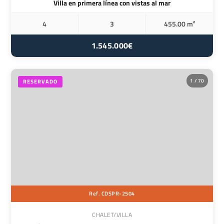
Villa en primera línea con vistas al mar
4
3
455.00 m²
1.545.000€
1 / 70
RESERVADO
Ref. CDSPR-2504
CHALET/VILLA