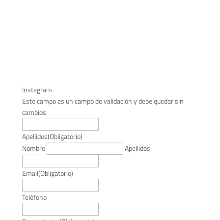
compromiso.
Contacta con nosotros y empieza el proceso con el apoyo de
especialistas que conocen la zona y el mercado desde dentro.
¡Estamos desendo conocerte!
Instagram
Este campo es un campo de validación y debe quedar sin
cambios.
Apellidos
(Obligatorio)
Nombre
Apellidos
Email
(Obligatorio)
Teléfono