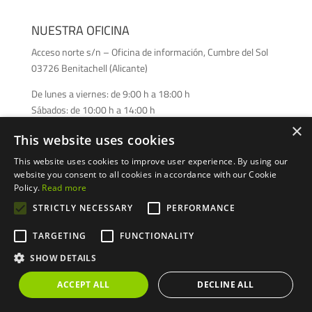
NUESTRA OFICINA
Acceso norte s/n – Oficina de información, Cumbre del Sol
03726 Benitachell (Alicante)
De lunes a viernes: de 9:00 h a 18:00 h
Sábados: de 10:00 h a 14:00 h
×
This website uses cookies
This website uses cookies to improve user experience. By using our
website you consent to all cookies in accordance with our Cookie
Policy.
Read more
STRICTLY NECESSARY
PERFORMANCE
CONTÁCTANOS
+34 609 612 552
TARGETING
FUNCTIONALITY
+34 609 612 552
SHOW DETAILS
management@cumbredelsol.com
ACCEPT ALL
DECLINE ALL
Seguir