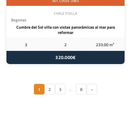
Ref. CDSEV-2063
CHALET/VILLA
Begonias
Cumbre del Sol villa con vistas panorámicas al mar para
reformar
3
2
233.00 m²
320.000€
1
2
3
…
8
›