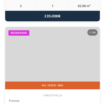
2
1
92.00 m²
235.000€
1 / 95
RESERVADO
Ref. CDSPR-1865
CHALET/VILLA
Fresnos